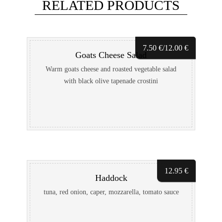
RELATED PRODUCTS
7.50
€
/12.00
€
Goats Cheese Salad
Warm goats cheese and roasted vegetable salad
with black olive tapenade crostini
12.95
€
Haddock
tuna, red onion, caper, mozzarella, tomato sauce