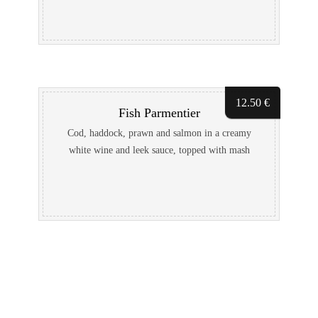
12.50
€
Fish Parmentier
Cod, haddock, prawn and salmon in a creamy
white wine and leek sauce, topped with mash
potato and Gruyère cheese