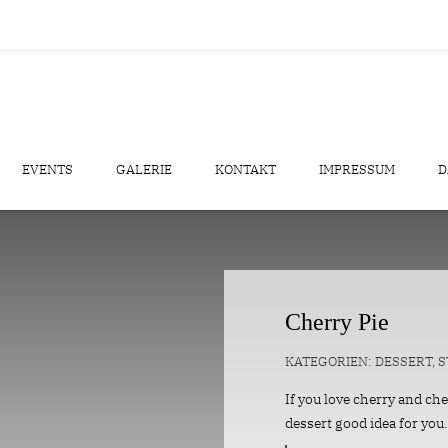
EVENTS
GALERIE
KONTAKT
IMPRESSUM
D
Cherry Pie
KATEGORIEN:
DESSERT
,
S
If you love cherry and ch
dessert good idea for you.