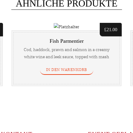
ÄHNLICHE PRODUKTE
£
21.00
Fish Parmentier
Cod, haddock, prawn and salmon in a creamy
white wine and leek sauce, topped with mash
potato ...
IN DEN WARENKORB