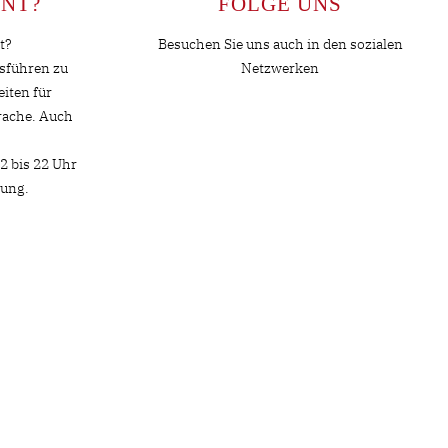
NT?
FOLGE UNS
t?
Besuchen Sie uns auch in den sozialen
usführen zu
Netzwerken
iten für
rache. Auch
2 bis 22 Uhr
gung.